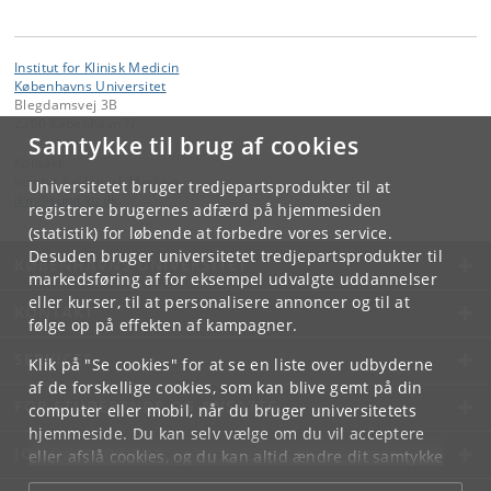
Institut for Klinisk Medicin
Københavns Universitet
Blegdamsvej 3B
2200 København N
Samtykke til brug af cookies
Kontakt:
Institut for Klinisk Medicin
Universitetet bruger tredjepartsprodukter til at
ikm
@
sund
.
ku
.
dk
registrere brugernes adfærd på hjemmesiden
(statistik) for løbende at forbedre vores service.
Desuden bruger universitetet tredjepartsprodukter til
KØBENHAVNS UNIVERSITET
markedsføring af for eksempel udvalgte uddannelser
eller kurser, til at personalisere annoncer og til at
KONTAKT
følge op på effekten af kampagner.
SERVICES
Klik på "Se cookies" for at se en liste over udbyderne
af de forskellige cookies, som kan blive gemt på din
FOR STUDERENDE OG ANSATTE
computer eller mobil, når du bruger universitetets
hjemmeside. Du kan selv vælge om du vil acceptere
JOB OG KARRIERE
eller afslå cookies, og du kan altid ændre dit samtykke
under
Cookie- og privatlivspolitik
som du finder i