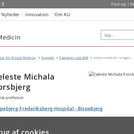
Find vej
F
Nyheder
Innovation
Om KU
 Medicin
itut for Klinisk Medicin
Kontakt
Fagsøjler ved IKM
Intern medicin: lunges...
eleste Michala
orsbjerg
nisk professor
pebjerg-Frederiksberg Hospital - Bispebjerg
pebjerg Bakke 23, 2400 København NV
ail:
celeste.porsbjerg@regionh.dk
rug af cookies
efon: +4538636177