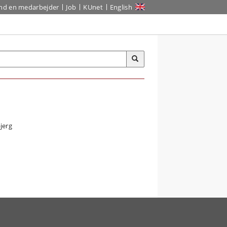
ind en medarbejder
Job
KUnet
English