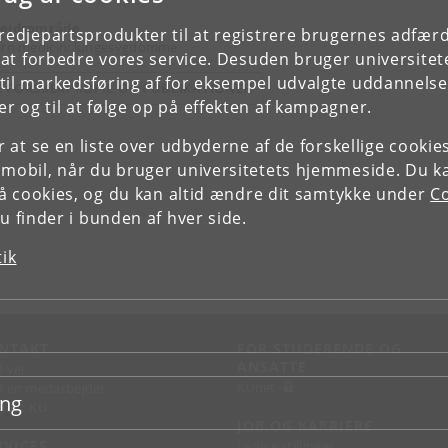
ejdsområde
tredjepartsprodukter til at registrere brugernes adfæ
ern medicin: lungesygdomme
e at forbedre vores service. Desuden bruger universitet
il markedsføring af for eksempel udvalgte uddannelser e
E FORSKERPROFIL OG PUBLIKATIONER
r og til at følge op på effekten af kampagner.
or at se en liste over udbyderne af de forskellige cooki
 mobil, når du bruger universitetets hjemmeside. Du k
slå cookies, og du kan altid ændre dit samtykke under
Co
 finder i bunden af hver side.
tik
NTAKT
FOR STUDERENDE OG
ANSATTE
d vej
KUnet
d en medarbejder
ing
takt KU
JOB OG KARRIERE
RVICES
Ledige stillinger