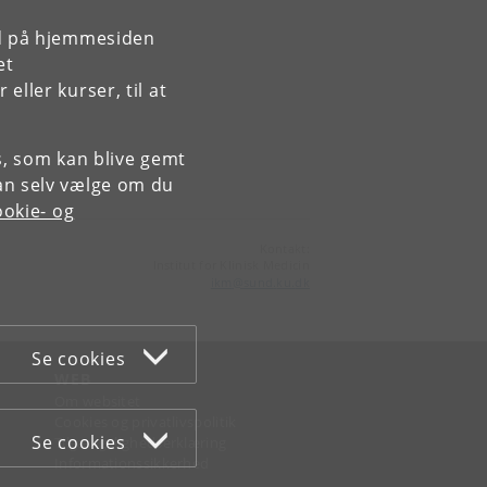
rd på hjemmesiden
et
ller kurser, til at
es, som kan blive gemt
an selv vælge om du
okie- og
Kontakt:
Institut for Klinisk Medicin
ikm
@
sund
.
ku
.
dk
Se cookies
WEB
Om websitet
Cookies og privatlivspolitik
Se cookies
Tilgængelighedserklæring
Informationssikkerhed