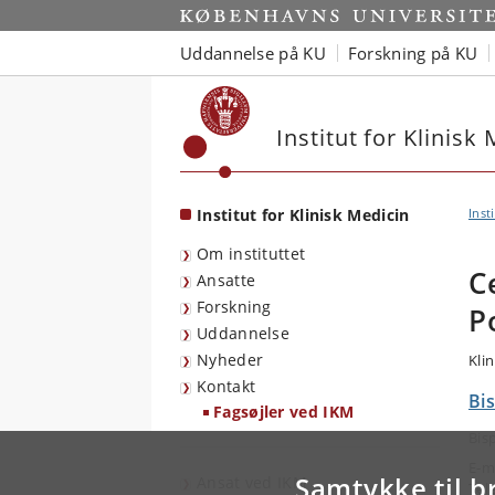
Start
Uddannelse på KU
Forskning på KU
Institut for Klinisk
Institut for Klinisk Medicin
Inst
Om instituttet
C
Ansatte
Forskning
P
Uddannelse
Nyheder
Kli
Kontakt
Bis
Fagsøjler ved IKM
Bis
E-m
Samtykke til b
Ansat ved IKM
Tel