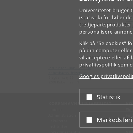
Arb
Universitetet bruger 
Int
(statistik) for løbend
tredjepartsprodukter t
S
personalisere annonce
Klik på "Se cookies" f
på din computer eller
vil acceptere eller af
privatlivspolitik
som du
Institut for Klinisk Medicin
Københavns Universitet
Googles privatlivspoli
Blegdamsvej 3B
2200 København N
Statistik
Acceptér eller afslå
KØBENHAVNS UNIVERSITET
KO
Ledelse
Fin
Administration
Fin
Markedsfør
Acceptér eller afslå
Fakulteter
Kon
Institutter
Forskningscentre
SE