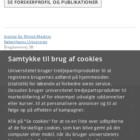
SE FORSKERPROFIL OG PUBLIKATIONER
Institut for Klinisk Medicin
Københavns Universitet
Blegdamsvej 3B
2200 København N
Samtykke til brug af cookies
Kontakt:
Institut for Klinisk Medicin
Universitetet bruger tredjepartsprodukter til at
ikm
@
sund
.
ku
.
dk
registrere brugernes adfærd på hjemmesiden
(statistik) for løbende at forbedre vores service.
Desuden bruger universitetet tredjepartsprodukter til
KØBENHAVNS UNIVERSITET
markedsføring af for eksempel udvalgte uddannelser
eller kurser, til at personalisere annoncer og til at
KONTAKT
følge op på effekten af kampagner.
SERVICES
Klik på "Se cookies" for at se en liste over udbyderne
af de forskellige cookies, som kan blive gemt på din
FOR STUDERENDE OG ANSATTE
computer eller mobil, når du bruger universitetets