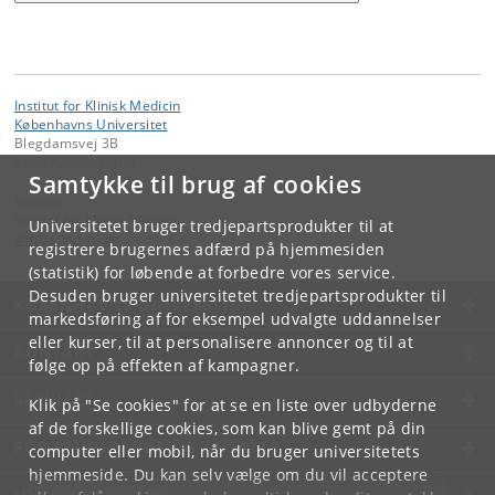
Institut for Klinisk Medicin
Københavns Universitet
Blegdamsvej 3B
2200 København N
Samtykke til brug af cookies
Kontakt:
Institut for Klinisk Medicin
Universitetet bruger tredjepartsprodukter til at
ikm
@
sund
.
ku
.
dk
registrere brugernes adfærd på hjemmesiden
(statistik) for løbende at forbedre vores service.
Desuden bruger universitetet tredjepartsprodukter til
KØBENHAVNS UNIVERSITET
markedsføring af for eksempel udvalgte uddannelser
eller kurser, til at personalisere annoncer og til at
KONTAKT
følge op på effekten af kampagner.
SERVICES
Klik på "Se cookies" for at se en liste over udbyderne
af de forskellige cookies, som kan blive gemt på din
FOR STUDERENDE OG ANSATTE
computer eller mobil, når du bruger universitetets
hjemmeside. Du kan selv vælge om du vil acceptere
JOB OG KARRIERE