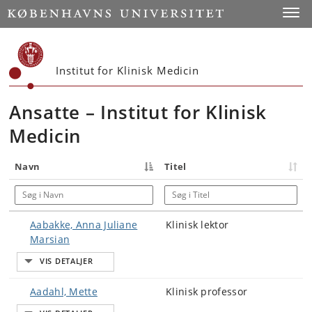
Start
Toggl
Institut for Klinisk Medicin
Ansatte – Institut for Klinisk
Medicin
Navn
Titel
Søg i Navn
Søg i Titel
Aabakke, Anna Juliane
Klinisk lektor
Marsian
Aadahl, Mette
Klinisk professor