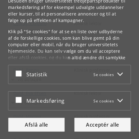
csd898, csd898
Klinisk professor
Desuden bruger universitetet tredjepartsprodukter til
markedsføring af for eksempel udvalgte uddannelser
eller kurser, til at personalisere annoncer og til at
følge op på effekten af kampagner.
Csillag, Claudio
Klinisk lektor
Klik på "Se cookies" for at se en liste over udbyderne
af de forskellige cookies, som kan blive gemt på din
computer eller mobil, når du bruger universitetets
Dahl, Anders
Klinisk lektor
hjemmeside. Du kan selv vælge om du vil acceptere
eller afslå cookies, og du kan altid ændre dit samtykke
under
Cookie- og privatlivspolitik
som du finder i
Dahl, Benny
Klinisk professor
bunden af hver side.
Acceptér eller afslå
Statistik
Se cookies
Googles privatlivspolitik
Dahl, Eva Efsen
Klinisk lektor
Acceptér eller afslå
Markedsføring
Se cookies
Dahl, Morten
Klinisk professor
Afslå alle
Acceptér alle