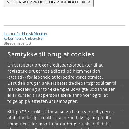
SE FORSKERPROFIL OG PUBLIKATIONER
Institut for Klinisk Medicin
Københavns Universitet
Blegdamsvej 3B
2200 København N
Samtykke til brug af cookies
Kontakt:
Institut for Klinisk Medicin
Universitetet bruger tredjepartsprodukter til at
ikm
@
sund
.
ku
.
dk
registrere brugernes adfærd på hjemmesiden
(statistik) for løbende at forbedre vores service.
Desuden bruger universitetet tredjepartsprodukter til
KØBENHAVNS UNIVERSITET
markedsføring af for eksempel udvalgte uddannelser
eller kurser, til at personalisere annoncer og til at
KONTAKT
følge op på effekten af kampagner.
SERVICES
Klik på "Se cookies" for at se en liste over udbyderne
af de forskellige cookies, som kan blive gemt på din
FOR STUDERENDE OG ANSATTE
computer eller mobil, når du bruger universitetets