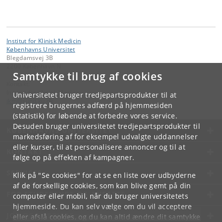
Institut for Klinisk Medicin
Københavns Universitet
Blegdamsvej 3B
2200 København N
Samtykke til brug af cookies
Kontakt:
Institut for Klinisk Medicin
Universitetet bruger tredjepartsprodukter til at
ikm
@
sund
.
ku
.
dk
registrere brugernes adfærd på hjemmesiden
(statistik) for løbende at forbedre vores service.
Desuden bruger universitetet tredjepartsprodukter til
KØBENHAVNS UNIVERSITET
markedsføring af for eksempel udvalgte uddannelser
eller kurser, til at personalisere annoncer og til at
KONTAKT
følge op på effekten af kampagner.
SERVICES
Klik på "Se cookies" for at se en liste over udbyderne
af de forskellige cookies, som kan blive gemt på din
FOR STUDERENDE OG ANSATTE
computer eller mobil, når du bruger universitetets
hjemmeside. Du kan selv vælge om du vil acceptere
JOB OG KARRIERE
eller afslå cookies, og du kan altid ændre dit samtykke