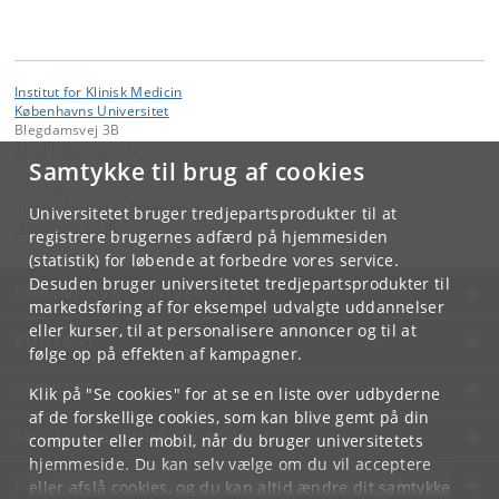
Institut for Klinisk Medicin
Københavns Universitet
Blegdamsvej 3B
2200 København N
Samtykke til brug af cookies
Kontakt:
Institut for Klinisk Medicin
Universitetet bruger tredjepartsprodukter til at
ikm
@
sund
.
ku
.
dk
registrere brugernes adfærd på hjemmesiden
(statistik) for løbende at forbedre vores service.
Desuden bruger universitetet tredjepartsprodukter til
KØBENHAVNS UNIVERSITET
markedsføring af for eksempel udvalgte uddannelser
eller kurser, til at personalisere annoncer og til at
KONTAKT
følge op på effekten af kampagner.
SERVICES
Klik på "Se cookies" for at se en liste over udbyderne
af de forskellige cookies, som kan blive gemt på din
FOR STUDERENDE OG ANSATTE
computer eller mobil, når du bruger universitetets
hjemmeside. Du kan selv vælge om du vil acceptere
JOB OG KARRIERE
eller afslå cookies, og du kan altid ændre dit samtykke