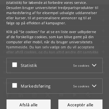
(statistik) for løbende at forbedre vores service.
Desuden bruger universitetet tredjepartsprodukter til
KØBENHAVNS UNIVERSITET
markedsføring af for eksempel udvalgte uddannelser
eller kurser, til at personalisere annoncer og til at
KONTAKT
følge op på effekten af kampagner.
SERVICES
Klik på "Se cookies" for at se en liste over udbyderne
af de forskellige cookies, som kan blive gemt på din
FOR STUDERENDE OG ANSATTE
computer eller mobil, når du bruger universitetets
hjemmeside. Du kan selv vælge om du vil acceptere
JOB OG KARRIERE
eller afslå cookies, og du kan altid ændre dit samtykke
under
Cookie- og privatlivspolitik
som du finder i
NØDSITUATIONER
bunden af hver side.
Acceptér eller afslå
Statistik
Se cookies
Googles privatlivspolitik
WEB
MØD KU PÅ
Acceptér eller afslå
Markedsføring
Se cookies
Afslå alle
Acceptér alle