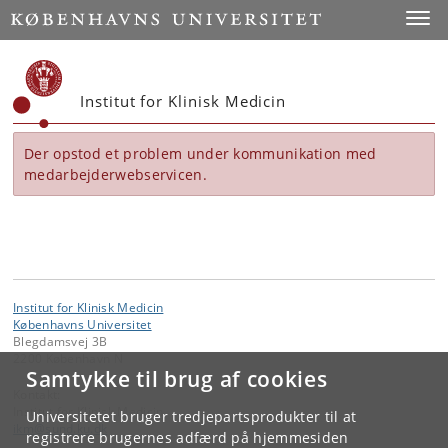
Start
Toggl
Institut for Klinisk Medicin
Der opstod et problem under kommunikation med
medarbejderwebservicen.
Institut for Klinisk Medicin
Københavns Universitet
Blegdamsvej 3B
2200 København N
Samtykke til brug af cookies
Kontakt:
Institut for Klinisk Medicin
Universitetet bruger tredjepartsprodukter til at
ikm
@
sund
.
ku
.
dk
registrere brugernes adfærd på hjemmesiden