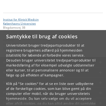
Institut for Klinisk Medicin
Københavns Universitet
Blegdamsvej 3B
2200 København N
Samtykke til brug af cookies
Kontakt:
Institut for Klinisk Medicin
Universitetet bruger tredjepartsprodukter til at
ikm
@
sund
.
ku
.
dk
registrere brugernes adfærd på hjemmesiden
(statistik) for løbende at forbedre vores service.
Desuden bruger universitetet tredjepartsprodukter til
KØBENHAVNS UNIVERSITET
markedsføring af for eksempel udvalgte uddannelser
eller kurser, til at personalisere annoncer og til at
KONTAKT
følge op på effekten af kampagner.
SERVICES
Klik på "Se cookies" for at se en liste over udbyderne
af de forskellige cookies, som kan blive gemt på din
FOR STUDERENDE OG ANSATTE
computer eller mobil, når du bruger universitetets
hjemmeside. Du kan selv vælge om du vil acceptere
JOB OG KARRIERE
eller afslå cookies, og du kan altid ændre dit samtykke