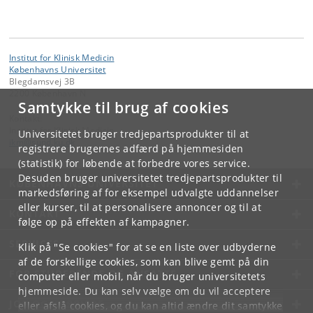
Institut for Klinisk Medicin
Københavns Universitet
Blegdamsvej 3B
2200 København N
Samtykke til brug af cookies
Kontakt:
Institut for Klinisk Medicin
Universitetet bruger tredjepartsprodukter til at
ikm
@
sund
.
ku
.
dk
registrere brugernes adfærd på hjemmesiden
(statistik) for løbende at forbedre vores service.
Desuden bruger universitetet tredjepartsprodukter til
KØBENHAVNS UNIVERSITET
markedsføring af for eksempel udvalgte uddannelser
eller kurser, til at personalisere annoncer og til at
KONTAKT
følge op på effekten af kampagner.
SERVICES
Klik på "Se cookies" for at se en liste over udbyderne
af de forskellige cookies, som kan blive gemt på din
FOR STUDERENDE OG ANSATTE
computer eller mobil, når du bruger universitetets
hjemmeside. Du kan selv vælge om du vil acceptere
JOB OG KARRIERE
eller afslå cookies, og du kan altid ændre dit samtykke