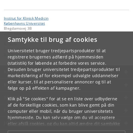
Institut for Klinisk Medicin
Københavns Universitet
Blegdamsvej 3B
2200 København N
Samtykke til brug af cookies
Kontakt:
Institut for Klinisk Medicin
Universitetet bruger tredjepartsprodukter til at
ikm
@
sund
.
ku
.
dk
registrere brugernes adfærd på hjemmesiden
(statistik) for løbende at forbedre vores service.
Desuden bruger universitetet tredjepartsprodukter til
KØBENHAVNS UNIVERSITET
markedsføring af for eksempel udvalgte uddannelser
eller kurser, til at personalisere annoncer og til at
KONTAKT
følge op på effekten af kampagner.
SERVICES
Klik på "Se cookies" for at se en liste over udbyderne
af de forskellige cookies, som kan blive gemt på din
FOR STUDERENDE OG ANSATTE
computer eller mobil, når du bruger universitetets
hjemmeside. Du kan selv vælge om du vil acceptere
JOB OG KARRIERE
eller afslå cookies, og du kan altid ændre dit samtykke
under
Cookie- og privatlivspolitik
som du finder i