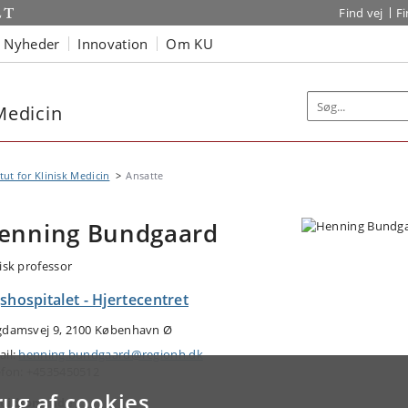
Find vej
F
Nyheder
Innovation
Om KU
 Medicin
itut for Klinisk Medicin
Ansatte
enning Bundgaard
nisk professor
shospitalet - Hjertecentret
gdamsvej 9, 2100 København Ø
ail:
henning.bundgaard@regionh.dk
efon: +4535450512
rug af cookies
ejdsområde