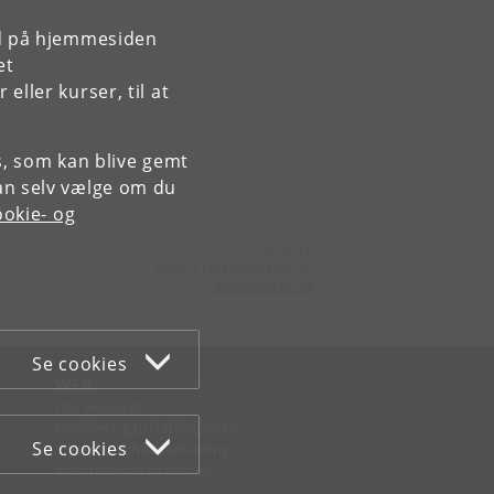
rd på hjemmesiden
et
ller kurser, til at
es, som kan blive gemt
an selv vælge om du
okie- og
Kontakt:
Institut for Klinisk Medicin
ikm
@
sund
.
ku
.
dk
Se cookies
WEB
Om websitet
Cookies og privatlivspolitik
Se cookies
Tilgængelighedserklæring
Informationssikkerhed