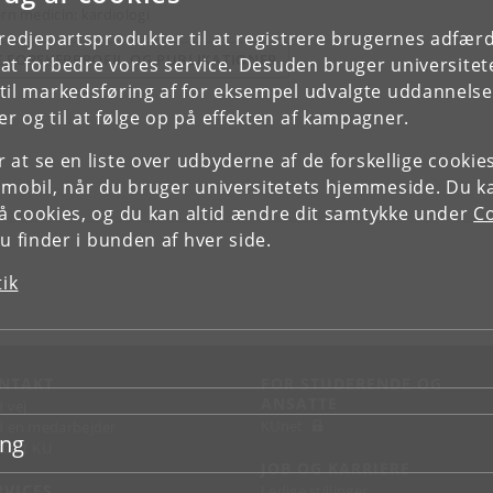
ern medicin: kardiologi
tredjepartsprodukter til at registrere brugernes adfæ
E FORSKERPROFIL OG PUBLIKATIONER
e at forbedre vores service. Desuden bruger universitet
il markedsføring af for eksempel udvalgte uddannelser e
r og til at følge op på effekten af kampagner.
or at se en liste over udbyderne af de forskellige cooki
 mobil, når du bruger universitetets hjemmeside. Du k
slå cookies, og du kan altid ændre dit samtykke under
Co
 finder i bunden af hver side.
tik
NTAKT
FOR STUDERENDE OG
ANSATTE
d vej
KUnet
d en medarbejder
ing
takt KU
JOB OG KARRIERE
RVICES
Ledige stillinger