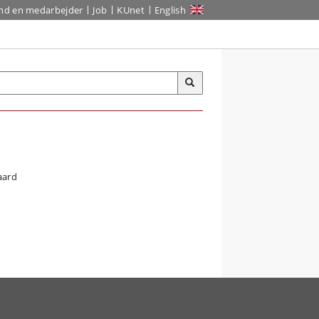
ind en medarbejder
Job
KUnet
English