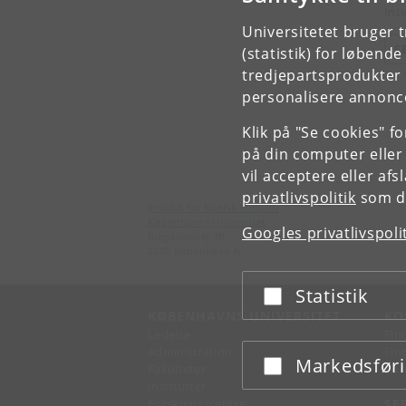
Int
Universitetet bruger 
S
(statistik) for løbend
tredjepartsprodukter t
personalisere annonce
Klik på "Se cookies" f
på din computer eller
vil acceptere eller af
privatlivspolitik
som du
Institut for Klinisk Medicin
Københavns Universitet
Googles privatlivspoli
Blegdamsvej 3B
2200 København N
Statistik
Acceptér eller afslå
KØBENHAVNS UNIVERSITET
KO
Ledelse
Fin
Administration
Fin
Markedsfør
Acceptér eller afslå
Fakulteter
Kon
Institutter
Forskningscentre
SE