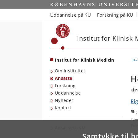
Start
Uddannelse på KU
Forskning på KU
Institut for Klinisk
Institut for Klinisk Medicin
Inst
Om instituttet
H
Ansatte
Forskning
Kli
Uddannelse
Nyheder
Rig
Kontakt
Ble
E-m
Tel
Ansat ved IKM
Samtykke til b
Arb