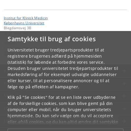
Institut for Klinisk Medicin
Københavns Universitet
Blegdamsvej 3B
2200 København N
Samtykke til brug af cookies
Kontakt:
Institut for Klinisk Medicin
Universitetet bruger tredjepartsprodukter til at
ikm
@
sund
.
ku
.
dk
registrere brugernes adfærd på hjemmesiden
(statistik) for løbende at forbedre vores service.
Desuden bruger universitetet tredjepartsprodukter til
KØBENHAVNS UNIVERSITET
markedsføring af for eksempel udvalgte uddannelser
eller kurser, til at personalisere annoncer og til at
KONTAKT
følge op på effekten af kampagner.
SERVICES
Klik på "Se cookies" for at se en liste over udbyderne
af de forskellige cookies, som kan blive gemt på din
FOR STUDERENDE OG ANSATTE
computer eller mobil, når du bruger universitetets
hjemmeside. Du kan selv vælge om du vil acceptere
JOB OG KARRIERE
eller afslå cookies, og du kan altid ændre dit samtykke
under
Cookie- og privatlivspolitik
som du finder i