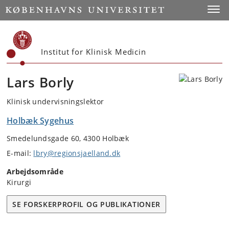
Start
Toggl
Institut for Klinisk Medicin
Lars Borly
Klinisk undervisningslektor
Holbæk Sygehus
Smedelundsgade 60, 4300 Holbæk
E-mail:
lbry@regionsjaelland.dk
Arbejdsområde
Kirurgi
SE FORSKERPROFIL OG PUBLIKATIONER