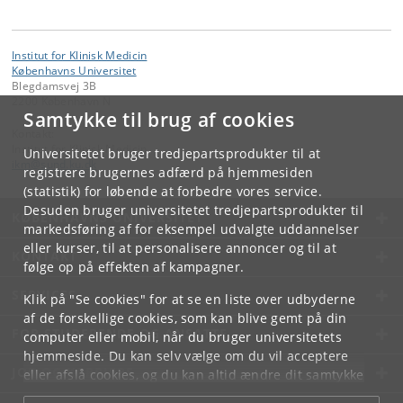
Institut for Klinisk Medicin
Københavns Universitet
Blegdamsvej 3B
2200 København N
Samtykke til brug af cookies
Kontakt:
Institut for Klinisk Medicin
Universitetet bruger tredjepartsprodukter til at
ikm
@
sund
.
ku
.
dk
registrere brugernes adfærd på hjemmesiden
(statistik) for løbende at forbedre vores service.
Desuden bruger universitetet tredjepartsprodukter til
KØBENHAVNS UNIVERSITET
markedsføring af for eksempel udvalgte uddannelser
eller kurser, til at personalisere annoncer og til at
KONTAKT
følge op på effekten af kampagner.
SERVICES
Klik på "Se cookies" for at se en liste over udbyderne
af de forskellige cookies, som kan blive gemt på din
FOR STUDERENDE OG ANSATTE
computer eller mobil, når du bruger universitetets
hjemmeside. Du kan selv vælge om du vil acceptere
JOB OG KARRIERE
eller afslå cookies, og du kan altid ændre dit samtykke
under
Cookie- og privatlivspolitik
som du finder i