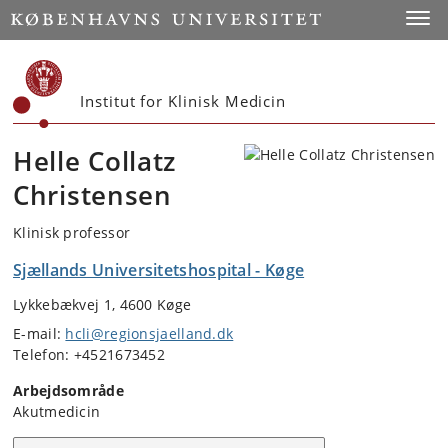
Start
Toggl
Institut for Klinisk Medicin
Helle Collatz
Christensen
Klinisk professor
Sjællands Universitetshospital - Køge
Lykkebækvej 1, 4600 Køge
E-mail:
hcli@regionsjaelland.dk
Telefon: +4521673452
Arbejdsområde
Akutmedicin