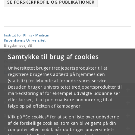
SE FORSKERPROFIL OG PUBLIKATIONER
Institut for Klinisk Medicin
Københavns Universitet
Blegdamsvej 3B
2200 København N
Samtykke til brug af cookies
Kontakt:
Institut for Klinisk Medicin
Universitetet bruger tredjepartsprodukter til at
ikm
@
sund
.
ku
.
dk
registrere brugernes adfærd på hjemmesiden
(statistik) for løbende at forbedre vores service.
Desuden bruger universitetet tredjepartsprodukter til
KØBENHAVNS UNIVERSITET
markedsføring af for eksempel udvalgte uddannelser
eller kurser, til at personalisere annoncer og til at
KONTAKT
følge op på effekten af kampagner.
SERVICES
Klik på "Se cookies" for at se en liste over udbyderne
af de forskellige cookies, som kan blive gemt på din
FOR STUDERENDE OG ANSATTE
computer eller mobil, når du bruger universitetets