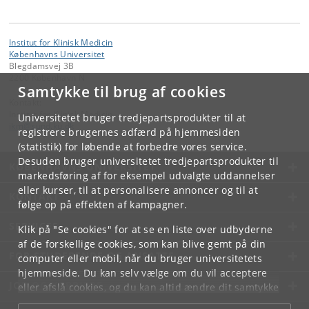
Institut for Klinisk Medicin
Københavns Universitet
Blegdamsvej 3B
2200 København N
Samtykke til brug af cookies
Kontakt:
Institut for Klinisk Medicin
Universitetet bruger tredjepartsprodukter til at
ikm
@
sund
.
ku
.
dk
registrere brugernes adfærd på hjemmesiden
(statistik) for løbende at forbedre vores service.
Desuden bruger universitetet tredjepartsprodukter til
KØBENHAVNS UNIVERSITET
markedsføring af for eksempel udvalgte uddannelser
eller kurser, til at personalisere annoncer og til at
KONTAKT
følge op på effekten af kampagner.
SERVICES
Klik på "Se cookies" for at se en liste over udbyderne
af de forskellige cookies, som kan blive gemt på din
FOR STUDERENDE OG ANSATTE
computer eller mobil, når du bruger universitetets
hjemmeside. Du kan selv vælge om du vil acceptere
JOB OG KARRIERE
eller afslå cookies, og du kan altid ændre dit samtykke
under
Cookie- og privatlivspolitik
som du finder i