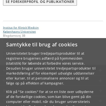
SE FORSKERPROFIL OG PUBLIKATIONER
Institut for Klinisk Medicin
Københavns Universitet
Blegdamsvej 3B
2200 København N
Samtykke til brug af cookies
Kontakt:
Institut for Klinisk Medicin
Universitetet bruger tredjepartsprodukter til at
ikm
@
sund
.
ku
.
dk
registrere brugernes adfærd på hjemmesiden
(statistik) for løbende at forbedre vores service.
Desuden bruger universitetet tredjepartsprodukter til
KØBENHAVNS UNIVERSITET
markedsføring af for eksempel udvalgte uddannelser
eller kurser, til at personalisere annoncer og til at
KONTAKT
følge op på effekten af kampagner.
SERVICES
Klik på "Se cookies" for at se en liste over udbyderne
af de forskellige cookies, som kan blive gemt på din
FOR STUDERENDE OG ANSATTE
computer eller mobil, når du bruger universitetets