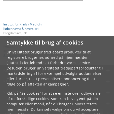
Institut for Klinisk Medicin
Københavns Universitet
Blegdamsvej 3B
2200 København N
Samtykke til brug af cookies
Kontakt:
Institut for Klinisk Medicin
Universitetet bruger tredjepartsprodukter til at
ikm
@
sund
.
ku
.
dk
registrere brugernes adfærd på hjemmesiden
(statistik) for løbende at forbedre vores service.
Desuden bruger universitetet tredjepartsprodukter til
KØBENHAVNS UNIVERSITET
markedsføring af for eksempel udvalgte uddannelser
eller kurser, til at personalisere annoncer og til at
KONTAKT
følge op på effekten af kampagner.
SERVICES
Klik på "Se cookies" for at se en liste over udbyderne
af de forskellige cookies, som kan blive gemt på din
FOR STUDERENDE OG ANSATTE
computer eller mobil, når du bruger universitetets
hjemmeside. Du kan selv vælge om du vil acceptere
JOB OG KARRIERE