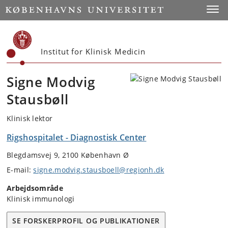
Start
Toggl
Institut for Klinisk Medicin
Signe Modvig
Stausbøll
Klinisk lektor
Rigshospitalet - Diagnostisk Center
Blegdamsvej 9, 2100 København Ø
E-mail:
signe.modvig.stausboell@regionh.dk
Arbejdsområde
Klinisk immunologi
SE FORSKERPROFIL OG PUBLIKATIONER