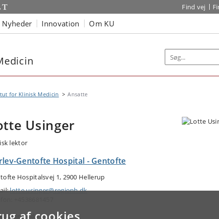
Find vej
F
Nyheder
Innovation
Om KU
 Medicin
itut for Klinisk Medicin
Ansatte
otte Usinger
isk lektor
rlev-Gentofte Hospital - Gentofte
tofte Hospitalsvej 1, 2900 Hellerup
ail:
lotte.usinger@regionh.dk
efon: +4538681457
rug af cookies
ejdsområde