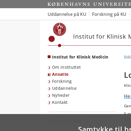
Start
Uddannelse på KU
Forskning på KU
Institut for Klinisk
Institut for Klinisk Medicin
Inst
Om instituttet
L
Ansatte
Forskning
Klin
Uddannelse
Nyheder
He
Kontakt
Gen
E-m
Tel
Ansat ved IKM
Samtykke til b
Arb