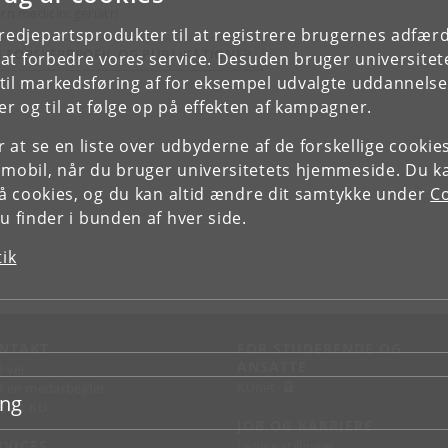
rn medicin: geriatri
tredjepartsprodukter til at registrere brugernes adfæ
E FORSKERPROFIL OG PUBLIKATIONER
e at forbedre vores service. Desuden bruger universitet
il markedsføring af for eksempel udvalgte uddannelser e
r og til at følge op på effekten af kampagner.
or at se en liste over udbyderne af de forskellige cooki
 mobil, når du bruger universitetets hjemmeside. Du k
slå cookies, og du kan altid ændre dit samtykke under
Co
 finder i bunden af hver side.
tik
NTAKT
FOR STUDERENDE OG
ANSATTE
d vej
KUnet
d en medarbejder
ing
takt KU
JOB OG KARRIERE
RVICES
Ledige stillinger