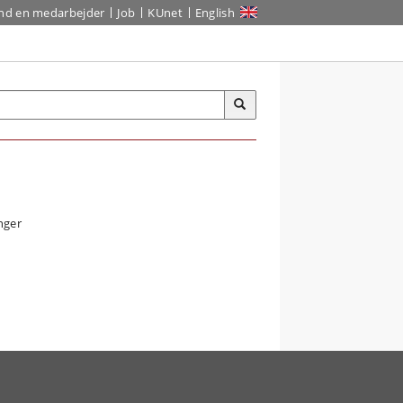
ind en medarbejder
Job
KUnet
English