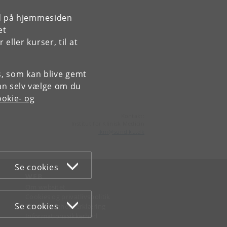
rd på hjemmesiden
et
ller kurser, til at
es, som kan blive gemt
an selv vælge om du
okie- og
Kontakt:
Institut for Klinisk Medicin
ikm
@
sund
.
ku
.
dk
Se cookies
WEB
Om websitet
Cookies og privatlivspolitik
Se cookies
Tilgængelighedserklæring
Informationssikkerhed