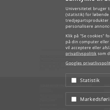
Inte
Universitetet bruger 
S
(statistik) for løbend
tredjepartsprodukter t
personalisere annonce
Klik på "Se cookies" f
på din computer eller
vil acceptere eller af
privatlivspolitik
som du
Institut for Klinisk Medicin
Københavns Universitet
Googles privatlivspoli
Blegdamsvej 3B
2200 København N
Statistik
Acceptér eller afslå
KØBENHAVNS UNIVERSITET
KO
Ledelse
Fin
Administration
Fin
Markedsfør
Acceptér eller afslå
Fakulteter
Kon
Institutter
Forskningscentre
SE