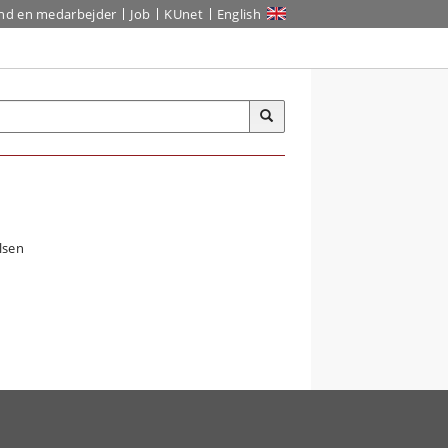
ind en medarbejder
Job
KUnet
English