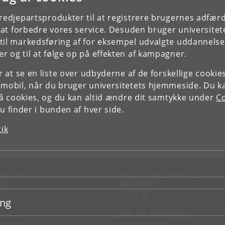
ejdsområde
ern medicin: hæmatologi
tredjepartsprodukter til at registrere brugernes adfæ
e at forbedre vores service. Desuden bruger universitet
E FORSKERPROFIL OG PUBLIKATIONER
il markedsføring af for eksempel udvalgte uddannelser e
r og til at følge op på effekten af kampagner.
or at se en liste over udbyderne af de forskellige cooki
 mobil, når du bruger universitetets hjemmeside. Du k
slå cookies, og du kan altid ændre dit samtykke under
Co
 finder i bunden af hver side.
tik
NTAKT
FOR STUDERENDE OG
ANSATTE
d vej
KUnet
d en medarbejder
ing
takt KU
JOB OG KARRIERE
RVICES
Ledige stillinger