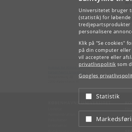
Arb
Int
Universitetet bruger 
(statistik) for løbend
S
tredjepartsprodukter t
personalisere annonce
Klik på "Se cookies" f
på din computer eller
vil acceptere eller af
privatlivspolitik
som du
Institut for Klinisk Medicin
Københavns Universitet
Googles privatlivspoli
Blegdamsvej 3B
2200 København N
Statistik
Acceptér eller afslå
KØBENHAVNS UNIVERSITET
KO
Ledelse
Fin
Administration
Fin
Markedsfør
Acceptér eller afslå
Fakulteter
Kon
Institutter
Forskningscentre
SE