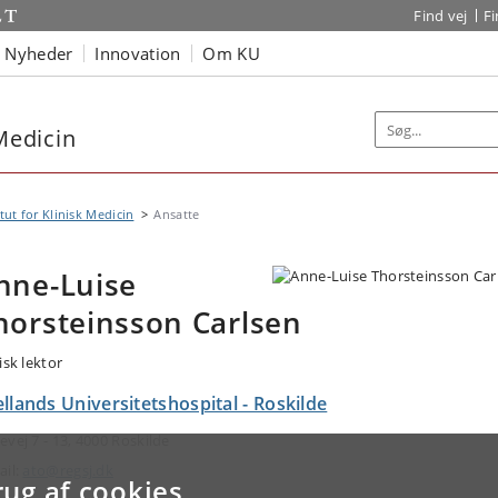
Find vej
F
Nyheder
Innovation
Om KU
 Medicin
itut for Klinisk Medicin
Ansatte
nne-Luise
horsteinsson Carlsen
isk lektor
llands Universitetshospital - Roskilde
evej 7 - 13, 4000 Roskilde
ail:
ato@regsj.dk
rug af cookies