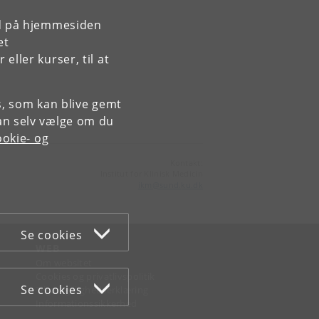
rd på hjemmesiden
et
ller kurser, til at
es, som kan blive gemt
an selv vælge om du
okie- og
Kontakt:
Institut for Klinisk Medicin
ikm
@
sund
.
ku
.
dk
Se cookies
WEB
Om websitet
Cookies og privatlivspolitik
Se cookies
Tilgængelighedserklæring
Informationssikkerhed