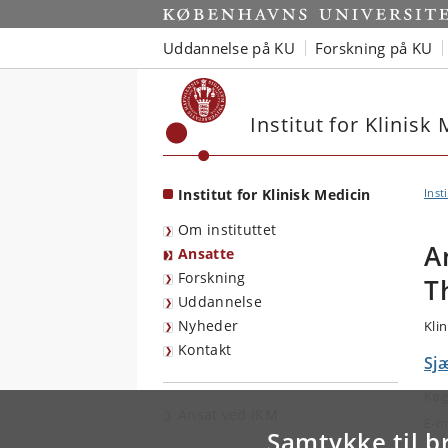
Start
Uddannelse på KU
Forskning på KU
Institut for Klinisk
Institut for Klinisk Medicin
Inst
Om instituttet
A
Ansatte
Forskning
T
Uddannelse
Nyheder
Klin
Kontakt
Sjæ
Køg
Ansat ved IKM
E-m
Samtykke til b