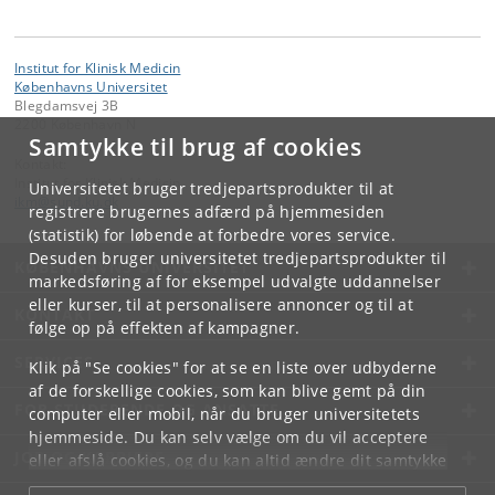
Institut for Klinisk Medicin
Københavns Universitet
Blegdamsvej 3B
2200 København N
Samtykke til brug af cookies
Kontakt:
Institut for Klinisk Medicin
Universitetet bruger tredjepartsprodukter til at
ikm
@
sund
.
ku
.
dk
registrere brugernes adfærd på hjemmesiden
(statistik) for løbende at forbedre vores service.
Desuden bruger universitetet tredjepartsprodukter til
KØBENHAVNS UNIVERSITET
markedsføring af for eksempel udvalgte uddannelser
eller kurser, til at personalisere annoncer og til at
KONTAKT
følge op på effekten af kampagner.
SERVICES
Klik på "Se cookies" for at se en liste over udbyderne
af de forskellige cookies, som kan blive gemt på din
FOR STUDERENDE OG ANSATTE
computer eller mobil, når du bruger universitetets
hjemmeside. Du kan selv vælge om du vil acceptere
JOB OG KARRIERE
eller afslå cookies, og du kan altid ændre dit samtykke
under
Cookie- og privatlivspolitik
som du finder i