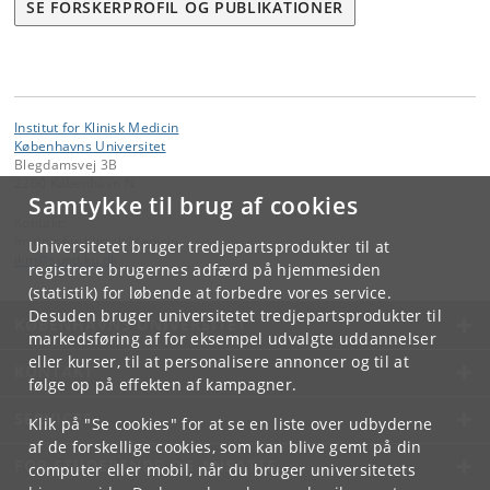
SE FORSKERPROFIL OG PUBLIKATIONER
Institut for Klinisk Medicin
Københavns Universitet
Blegdamsvej 3B
2200 København N
Samtykke til brug af cookies
Kontakt:
Institut for Klinisk Medicin
Universitetet bruger tredjepartsprodukter til at
ikm
@
sund
.
ku
.
dk
registrere brugernes adfærd på hjemmesiden
(statistik) for løbende at forbedre vores service.
Desuden bruger universitetet tredjepartsprodukter til
KØBENHAVNS UNIVERSITET
markedsføring af for eksempel udvalgte uddannelser
eller kurser, til at personalisere annoncer og til at
KONTAKT
følge op på effekten af kampagner.
SERVICES
Klik på "Se cookies" for at se en liste over udbyderne
af de forskellige cookies, som kan blive gemt på din
FOR STUDERENDE OG ANSATTE
computer eller mobil, når du bruger universitetets