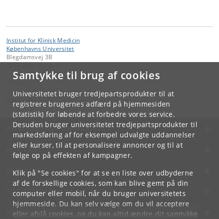
Institut for Klinisk Medicin
Københavns Universitet
Blegdamsvej 3B
2200 København N
Samtykke til brug af cookies
Kontakt:
Institut for Klinisk Medicin
Universitetet bruger tredjepartsprodukter til at
ikm
@
sund
.
ku
.
dk
registrere brugernes adfærd på hjemmesiden
(statistik) for løbende at forbedre vores service.
Desuden bruger universitetet tredjepartsprodukter til
KØBENHAVNS UNIVERSITET
markedsføring af for eksempel udvalgte uddannelser
eller kurser, til at personalisere annoncer og til at
KONTAKT
følge op på effekten af kampagner.
SERVICES
Klik på "Se cookies" for at se en liste over udbyderne
af de forskellige cookies, som kan blive gemt på din
FOR STUDERENDE OG ANSATTE
computer eller mobil, når du bruger universitetets
hjemmeside. Du kan selv vælge om du vil acceptere
JOB OG KARRIERE
eller afslå cookies, og du kan altid ændre dit samtykke