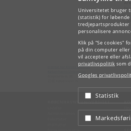
Arb
Der
Universitetet bruger 
(statistik) for løbend
S
tredjepartsprodukter t
personalisere annonce
Klik på "Se cookies" f
på din computer eller
vil acceptere eller af
privatlivspolitik
som du
Institut for Klinisk Medicin
Københavns Universitet
Googles privatlivspoli
Blegdamsvej 3B
2200 København N
Statistik
Acceptér eller afslå
KØBENHAVNS UNIVERSITET
KO
Ledelse
Fin
Administration
Fin
Markedsfør
Acceptér eller afslå
Fakulteter
Kon
Institutter
Forskningscentre
SE