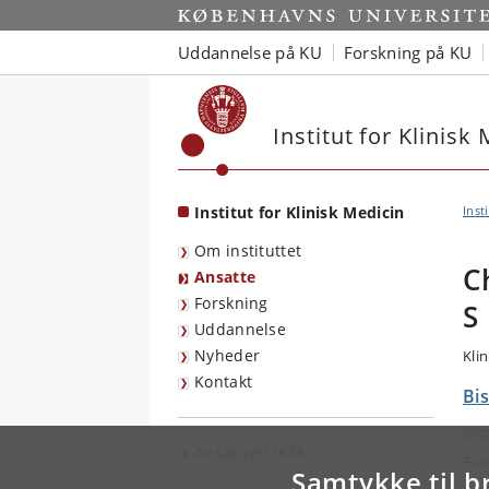
Start
Uddannelse på KU
Forskning på KU
Institut for Klinisk
Institut for Klinisk Medicin
Inst
Om instituttet
C
Ansatte
Forskning
S
Uddannelse
Nyheder
Klin
Kontakt
Bis
Bis
Ansat ved IKM
E-m
Samtykke til b