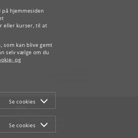
rd på hjemmesiden
et
ller kurser, til at
es, som kan blive gemt
an selv vælge om du
okie- og
Kontakt:
Institut for Klinisk Medicin
ikm
@
sund
.
ku
.
dk
Se cookies
WEB
Om websitet
Cookies og privatlivspolitik
Se cookies
Tilgængelighedserklæring
Informationssikkerhed