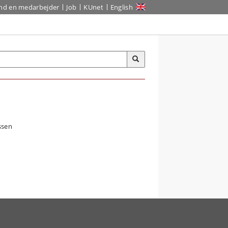
ind en medarbejder
Job
KUnet
English