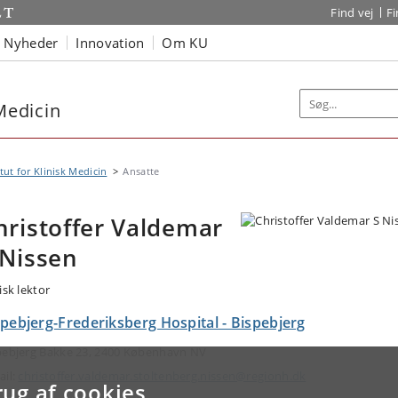
Find vej
F
Nyheder
Innovation
Om KU
 Medicin
itut for Klinisk Medicin
Ansatte
hristoffer Valdemar
 Nissen
isk lektor
pebjerg-Frederiksberg Hospital - Bispebjerg
pebjerg Bakke 23, 2400 København NV
ail:
christoffer.valdemar.stoltenberg.nissen@regionh.dk
rug af cookies