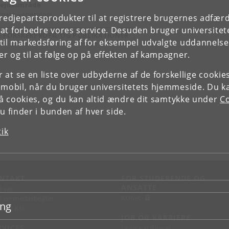
ejdsområde
mato-venerologi
tredjepartsprodukter til at registrere brugernes adfæ
e at forbedre vores service. Desuden bruger universitet
E FORSKERPROFIL OG PUBLIKATIONER
il markedsføring af for eksempel udvalgte uddannelser e
r og til at følge op på effekten af kampagner.
or at se en liste over udbyderne af de forskellige cooki
 mobil, når du bruger universitetets hjemmeside. Du k
slå cookies, og du kan altid ændre dit samtykke under
Co
 finder i bunden af hver side.
tik
NTAKT
FOR STUDERENDE OG
ANSATTE
d vej
KUnet
d en medarbejder
ing
takt KU
JOB OG KARRIERE
RVICES
Ledige stillinger