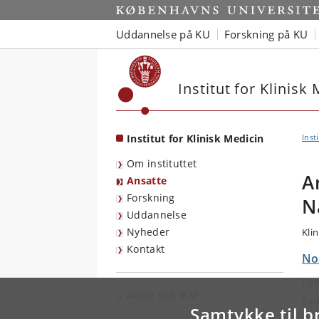
Start
Uddannelse på KU
Forskning på KU
Institut for Klinisk
Institut for Klinisk Medicin
Inst
Om instituttet
A
Ansatte
Forskning
N
Uddannelse
Nyheder
Klin
Kontakt
Nor
Dyr
Ansat ved IKM
E-m
Samtykke til b