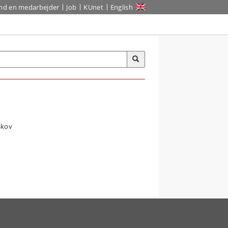
ind en medarbejder
Job
KUnet
English