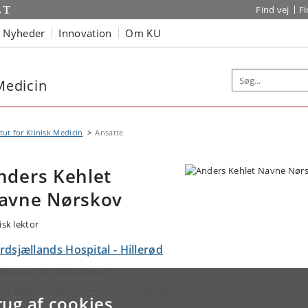
Find vej
F
Nyheder
Innovation
Om KU
 Medicin
itut for Klinisk Medicin
Ansatte
nders Kehlet
avne Nørskov
isk lektor
dsjællands Hospital - Hillerød
ehavevej 29, 3400 Hillerød
ail:
anders.kehlet.noerskov@regionh.dk
rug af cookies