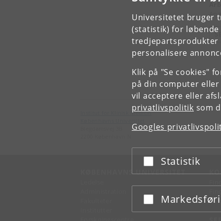
Arb
Anæ
Universitetet bruger 
(statistik) for løbend
S
tredjepartsprodukter t
personalisere annonce
Klik på "Se cookies" f
på din computer eller
vil acceptere eller af
privatlivspolitik
som du
Institut for Klinisk Medicin
Københavns Universitet
Googles privatlivspoli
Blegdamsvej 3B
2200 København N
Statistik
Acceptér eller afslå
KØBENHAVNS UNIVERSITET
KO
Ledelse
Fin
Administration
Fin
Markedsfør
Acceptér eller afslå
Fakulteter
Kon
Institutter
Forskningscentre
SE