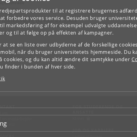
ejdsområde
stesiologi
tredjepartsprodukter til at registrere brugernes adfæ
e at forbedre vores service. Desuden bruger universitet
E FORSKERPROFIL OG PUBLIKATIONER
il markedsføring af for eksempel udvalgte uddannelser e
r og til at følge op på effekten af kampagner.
or at se en liste over udbyderne af de forskellige cooki
 mobil, når du bruger universitetets hjemmeside. Du k
slå cookies, og du kan altid ændre dit samtykke under
Co
 finder i bunden af hver side.
tik
NTAKT
FOR STUDERENDE OG
ANSATTE
d vej
KUnet
d en medarbejder
ing
takt KU
JOB OG KARRIERE
RVICES
Ledige stillinger