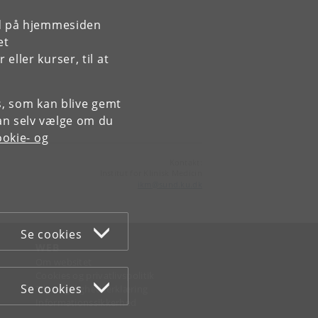
rd på hjemmesiden
et
ller kurser, til at
es, som kan blive gemt
an selv vælge om du
okie- og
Kontakt:
Institut for Klinisk Medicin
ikm
@
sund
.
ku
.
dk
Se cookies
WEB
Om websitet
Cookies og privatlivspolitik
Se cookies
Tilgængelighedserklæring
Informationssikkerhed