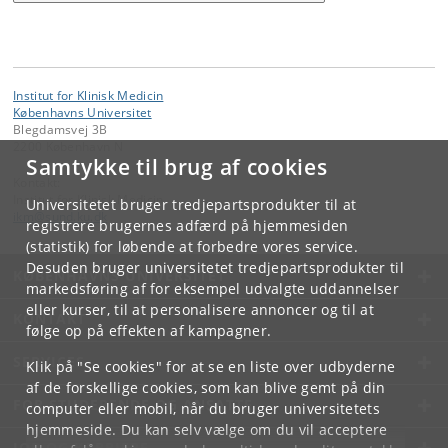
Institut for Klinisk Medicin
Københavns Universitet
Blegdamsvej 3B
2200 København N
Samtykke til brug af cookies
Kontakt:
Institut for Klinisk Medicin
Universitetet bruger tredjepartsprodukter til at
ikm
@
sund
.
ku
.
dk
registrere brugernes adfærd på hjemmesiden
(statistik) for løbende at forbedre vores service.
Desuden bruger universitetet tredjepartsprodukter til
KØBENHAVNS UNIVERSITET
markedsføring af for eksempel udvalgte uddannelser
eller kurser, til at personalisere annoncer og til at
KONTAKT
følge op på effekten af kampagner.
SERVICES
Klik på "Se cookies" for at se en liste over udbyderne
af de forskellige cookies, som kan blive gemt på din
FOR STUDERENDE OG ANSATTE
computer eller mobil, når du bruger universitetets
hjemmeside. Du kan selv vælge om du vil acceptere
JOB OG KARRIERE