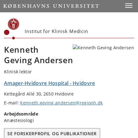
Start
Toggl
Institut for Klinisk Medicin
Kenneth
Geving Andersen
Klinisk lektor
Amager-Hvidovre Hospital - Hvidovre
Kettegård Allé 30, 2650 Hvidovre
E-mail:
Kenneth.geving.andersen@regionh.dk
Arbejdsområde
Anæstesiologi
SE FORSKERPROFIL OG PUBLIKATIONER