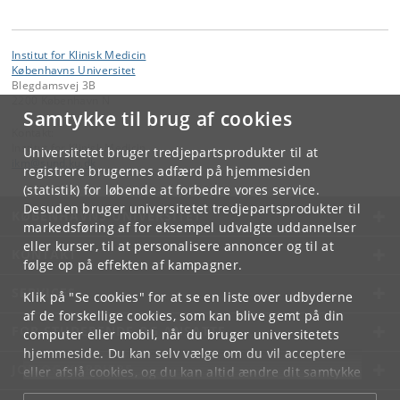
Institut for Klinisk Medicin
Københavns Universitet
Blegdamsvej 3B
2200 København N
Samtykke til brug af cookies
Kontakt:
Institut for Klinisk Medicin
Universitetet bruger tredjepartsprodukter til at
ikm
@
sund
.
ku
.
dk
registrere brugernes adfærd på hjemmesiden
(statistik) for løbende at forbedre vores service.
Desuden bruger universitetet tredjepartsprodukter til
KØBENHAVNS UNIVERSITET
markedsføring af for eksempel udvalgte uddannelser
eller kurser, til at personalisere annoncer og til at
KONTAKT
følge op på effekten af kampagner.
SERVICES
Klik på "Se cookies" for at se en liste over udbyderne
af de forskellige cookies, som kan blive gemt på din
FOR STUDERENDE OG ANSATTE
computer eller mobil, når du bruger universitetets
hjemmeside. Du kan selv vælge om du vil acceptere
JOB OG KARRIERE
eller afslå cookies, og du kan altid ændre dit samtykke
under
Cookie- og privatlivspolitik
som du finder i