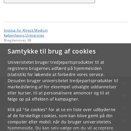
Institut for Klinisk Medicin
Københavns Universitet
Blegdamsvej 3B
2200 København N
Samtykke til brug af cookies
Kontakt:
Institut for Klinisk Medicin
Universitetet bruger tredjepartsprodukter til at
ikm
@
sund
.
ku
.
dk
registrere brugernes adfærd på hjemmesiden
(statistik) for løbende at forbedre vores service.
Desuden bruger universitetet tredjepartsprodukter til
KØBENHAVNS UNIVERSITET
markedsføring af for eksempel udvalgte uddannelser
eller kurser, til at personalisere annoncer og til at
KONTAKT
følge op på effekten af kampagner.
SERVICES
Klik på "Se cookies" for at se en liste over udbyderne
af de forskellige cookies, som kan blive gemt på din
FOR STUDERENDE OG ANSATTE
computer eller mobil, når du bruger universitetets
hjemmeside. Du kan selv vælge om du vil acceptere