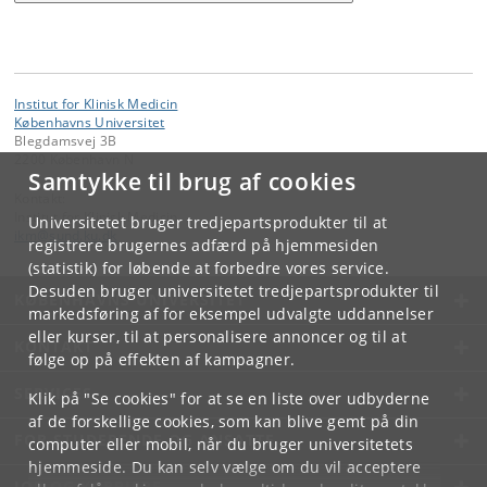
Institut for Klinisk Medicin
Københavns Universitet
Blegdamsvej 3B
2200 København N
Samtykke til brug af cookies
Kontakt:
Institut for Klinisk Medicin
Universitetet bruger tredjepartsprodukter til at
ikm
@
sund
.
ku
.
dk
registrere brugernes adfærd på hjemmesiden
(statistik) for løbende at forbedre vores service.
Desuden bruger universitetet tredjepartsprodukter til
KØBENHAVNS UNIVERSITET
markedsføring af for eksempel udvalgte uddannelser
eller kurser, til at personalisere annoncer og til at
KONTAKT
følge op på effekten af kampagner.
SERVICES
Klik på "Se cookies" for at se en liste over udbyderne
af de forskellige cookies, som kan blive gemt på din
FOR STUDERENDE OG ANSATTE
computer eller mobil, når du bruger universitetets
hjemmeside. Du kan selv vælge om du vil acceptere
JOB OG KARRIERE