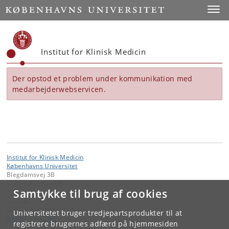
Start
Toggl
Institut for Klinisk Medicin
Der opstod et problem under kommunikation med
medarbejderwebservicen.
Institut for Klinisk Medicin
Københavns Universitet
Blegdamsvej 3B
2200 København N
Samtykke til brug af cookies
Kontakt:
Institut for Klinisk Medicin
Universitetet bruger tredjepartsprodukter til at
ikm
@
sund
.
ku
.
dk
registrere brugernes adfærd på hjemmesiden