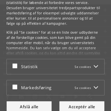
(statistik) for løbende at forbedre vores service.
Desuden bruger universitetet tredjepartsprodukter til
KØBENHAVNS UNIVERSITET
markedsføring af for eksempel udvalgte uddannelser
eller kurser, til at personalisere annoncer og til at
KONTAKT
følge op på effekten af kampagner.
SERVICES
Klik på "Se cookies" for at se en liste over udbyderne
af de forskellige cookies, som kan blive gemt på din
FOR STUDERENDE OG ANSATTE
computer eller mobil, når du bruger universitetets
hjemmeside. Du kan selv vælge om du vil acceptere
JOB OG KARRIERE
eller afslå cookies, og du kan altid ændre dit samtykke
under
Cookie- og privatlivspolitik
som du finder i
NØDSITUATIONER
bunden af hver side.
Acceptér eller afslå
Statistik
Se cookies
Googles privatlivspolitik
WEB
MØD KU PÅ
Acceptér eller afslå
Markedsføring
Se cookies
Afslå alle
Acceptér alle