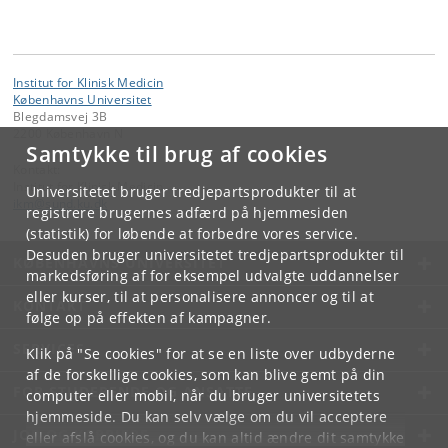
Institut for Klinisk Medicin
Københavns Universitet
Blegdamsvej 3B
2200 København N
Samtykke til brug af cookies
Kontakt:
Institut for Klinisk Medicin
Universitetet bruger tredjepartsprodukter til at
ikm
@
sund
.
ku
.
dk
registrere brugernes adfærd på hjemmesiden
(statistik) for løbende at forbedre vores service.
Desuden bruger universitetet tredjepartsprodukter til
KØBENHAVNS UNIVERSITET
markedsføring af for eksempel udvalgte uddannelser
eller kurser, til at personalisere annoncer og til at
KONTAKT
følge op på effekten af kampagner.
SERVICES
Klik på "Se cookies" for at se en liste over udbyderne
af de forskellige cookies, som kan blive gemt på din
FOR STUDERENDE OG ANSATTE
computer eller mobil, når du bruger universitetets
hjemmeside. Du kan selv vælge om du vil acceptere
JOB OG KARRIERE
eller afslå cookies, og du kan altid ændre dit samtykke