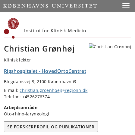
Start
Toggl
Institut for Klinisk Medicin
Christian Grønhøj
Klinisk lektor
Rigshospitalet - HovedOrtoCentret
Blegdamsvej 9, 2100 København Ø
E-mail:
christian.groenhoej@regionh.dk
Telefon: +4526276374
Arbejdsområde
Oto-rhino-laryngologi
SE FORSKERPROFIL OG PUBLIKATIONER