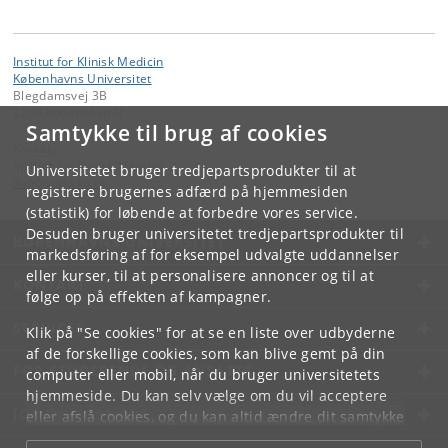
Institut for Klinisk Medicin
Københavns Universitet
Blegdamsvej 3B
2200 København N
Samtykke til brug af cookies
Kontakt:
Institut for Klinisk Medicin
Universitetet bruger tredjepartsprodukter til at
ikm
@
sund
.
ku
.
dk
registrere brugernes adfærd på hjemmesiden
(statistik) for løbende at forbedre vores service.
Desuden bruger universitetet tredjepartsprodukter til
KØBENHAVNS UNIVERSITET
markedsføring af for eksempel udvalgte uddannelser
eller kurser, til at personalisere annoncer og til at
KONTAKT
følge op på effekten af kampagner.
SERVICES
Klik på "Se cookies" for at se en liste over udbyderne
af de forskellige cookies, som kan blive gemt på din
FOR STUDERENDE OG ANSATTE
computer eller mobil, når du bruger universitetets
hjemmeside. Du kan selv vælge om du vil acceptere
JOB OG KARRIERE
eller afslå cookies, og du kan altid ændre dit samtykke
under
Cookie- og privatlivspolitik
som du finder i