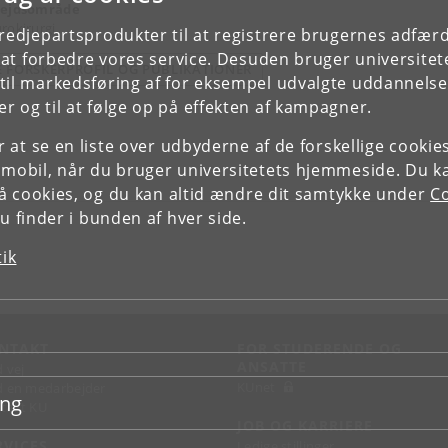
ejdsområde
rokirurgi
tredjepartsprodukter til at registrere brugernes adfæ
e at forbedre vores service. Desuden bruger universitet
E FORSKERPROFIL OG PUBLIKATIONER
il markedsføring af for eksempel udvalgte uddannelser e
r og til at følge op på effekten af kampagner.
or at se en liste over udbyderne af de forskellige cooki
 mobil, når du bruger universitetets hjemmeside. Du k
slå cookies, og du kan altid ændre dit samtykke under
Co
 finder i bunden af hver side.
tik
NTAKT
FOR STUDERENDE OG
ANSATTE
d vej
KUnet
d en medarbejder
ing
takt KU
JOB OG KARRIERE
RVICES
Ledige stillinger