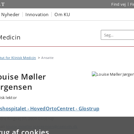
Find vej
F
Nyheder
Innovation
Om KU
 Medicin
itut for Klinisk Medicin
Ansatte
ouise Møller
ørgensen
isk lektor
gshospitalet - HovedOrtoCentret - Glostrup
dre Ringvej 57, 2600 Glostrup
ail:
louise.moeller.joergensen@regionh.dk
rug af cookies