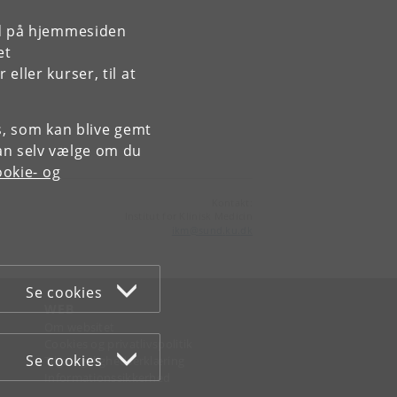
rd på hjemmesiden
et
ller kurser, til at
es, som kan blive gemt
an selv vælge om du
okie- og
Kontakt:
Institut for Klinisk Medicin
ikm
@
sund
.
ku
.
dk
Se cookies
WEB
Om websitet
Cookies og privatlivspolitik
Se cookies
Tilgængelighedserklæring
Informationssikkerhed