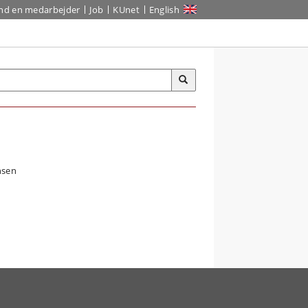
ind en medarbejder
Job
KUnet
English