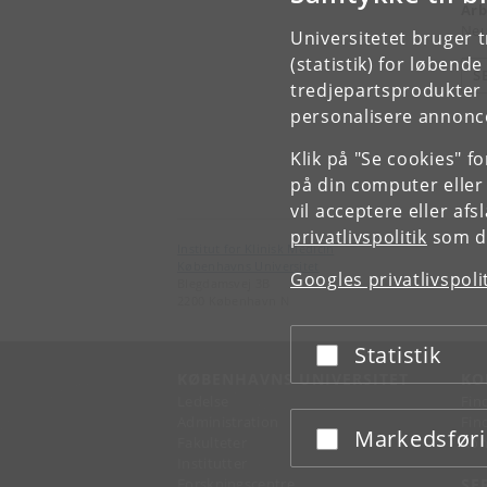
Arb
Neu
Universitetet bruger 
(statistik) for løbend
S
tredjepartsprodukter t
personalisere annonce
Klik på "Se cookies" f
på din computer eller
vil acceptere eller af
privatlivspolitik
som du
Institut for Klinisk Medicin
Københavns Universitet
Googles privatlivspoli
Blegdamsvej 3B
2200 København N
Statistik
Acceptér eller afslå
KØBENHAVNS UNIVERSITET
KO
Ledelse
Fin
Administration
Fin
Markedsfør
Acceptér eller afslå
Fakulteter
Kon
Institutter
Forskningscentre
SE