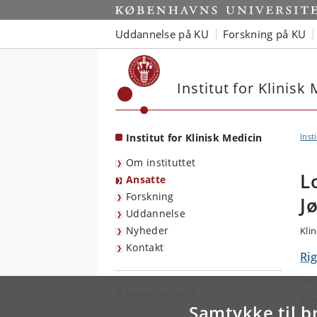
Start
Uddannelse på KU
Forskning på KU
Institut for Klinisk
Institut for Klinisk Medicin
Inst
Om instituttet
L
Ansatte
Forskning
J
Uddannelse
Nyheder
Klin
Kontakt
Ri
Nor
Ansat ved IKM
E-m
Samtykke til b