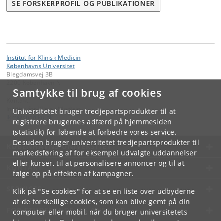
SE FORSKERPROFIL OG PUBLIKATIONER
Institut for Klinisk Medicin
Københavns Universitet
Blegdamsvej 3B
2200 København N
Samtykke til brug af cookies
Kontakt:
Institut for Klinisk Medicin
Universitetet bruger tredjepartsprodukter til at
ikm
@
sund
.
ku
.
dk
registrere brugernes adfærd på hjemmesiden
(statistik) for løbende at forbedre vores service.
Desuden bruger universitetet tredjepartsprodukter til
KØBENHAVNS UNIVERSITET
markedsføring af for eksempel udvalgte uddannelser
eller kurser, til at personalisere annoncer og til at
KONTAKT
følge op på effekten af kampagner.
SERVICES
Klik på "Se cookies" for at se en liste over udbyderne
af de forskellige cookies, som kan blive gemt på din
FOR STUDERENDE OG ANSATTE
computer eller mobil, når du bruger universitetets