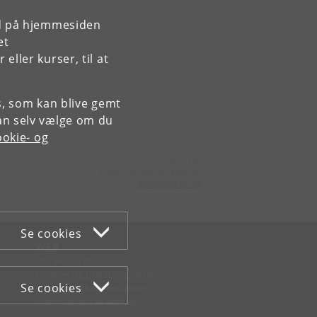
rd på hjemmesiden
et
ller kurser, til at
es, som kan blive gemt
an selv vælge om du
okie- og
Kontakt:
Institut for Klinisk Medicin
ikm
@
sund
.
ku
.
dk
Se cookies
WEB
Om websitet
Cookies og privatlivspolitik
Se cookies
Tilgængelighedserklæring
Informationssikkerhed