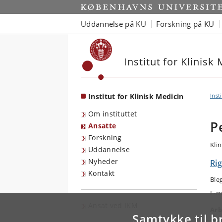
Start
Uddannelse på KU
Forskning på KU
Institut for Klinisk
Institut for Klinisk Medicin
Inst
Om instituttet
P
Ansatte
Forskning
Kli
Uddannelse
Nyheder
Rig
Kontakt
Ble
E-m
Ansat ved IKM
Arb
Samtykke til b
Rad