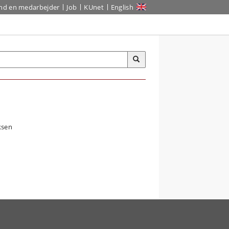
ind en medarbejder
Job
KUnet
English