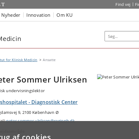
Find vej
F
Nyheder
Innovation
Om KU
 Medicin
itut for Klinisk Medicin
Ansatte
eter Sommer Ulriksen
nisk undervisningslektor
shospitalet - Diagnostisk Center
gdamsvej 9, 2100 København Ø
ail:
peter.sommer.ulriksen@regionh.dk
ejdsområde
rug af cookies
iologi