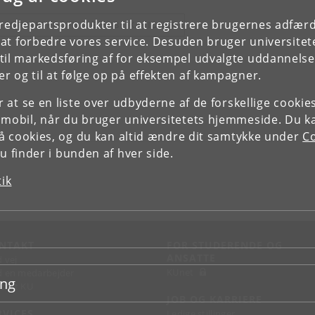
tredjepartsprodukter til at registrere brugernes adfæ
E FORSKERPROFIL OG PUBLIKATIONER
e at forbedre vores service. Desuden bruger universitet
il markedsføring af for eksempel udvalgte uddannelser e
r og til at følge op på effekten af kampagner.
or at se en liste over udbyderne af de forskellige cooki
 mobil, når du bruger universitetets hjemmeside. Du k
slå cookies, og du kan altid ændre dit samtykke under
Co
 finder i bunden af hver side.
tik
NTAKT
FOR STUDERENDE OG
ANSATTE
d vej
KUnet
d en medarbejder
ing
takt KU
JOB OG KARRIERE
RVICES
Ledige stillinger