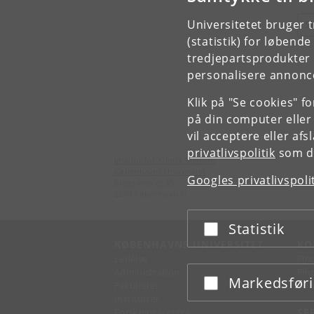
Universitetet bruger 
S
(statistik) for løbend
tredjepartsprodukter t
personalisere annonce
Klik på "Se cookies" f
på din computer eller
vil acceptere eller af
privatlivspolitik
som du
Institut for Klinisk Medicin
Københavns Universitet
Googles privatlivspoli
Blegdamsvej 3B
2200 København N
Statistik
Acceptér eller afslå
KØBENHAVNS UNIVERSITET
KO
Ledelse
Fin
Administration
Fin
Markedsfør
Acceptér eller afslå
Fakulteter
Kon
Institutter
Forskningscentre
SE