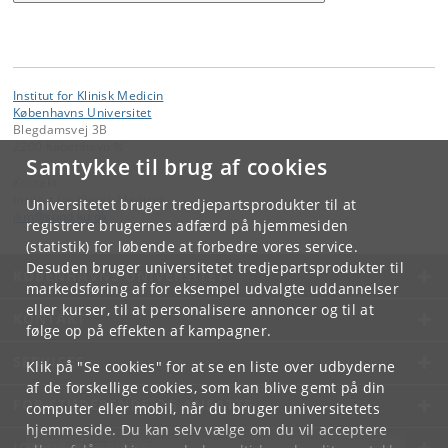
Institut for Klinisk Medicin
Københavns Universitet
Blegdamsvej 3B
2200 København N
Samtykke til brug af cookies
Kontakt:
Institut for Klinisk Medicin
Universitetet bruger tredjepartsprodukter til at
ikm
@
sund
.
ku
.
dk
registrere brugernes adfærd på hjemmesiden
(statistik) for løbende at forbedre vores service.
Desuden bruger universitetet tredjepartsprodukter til
KØBENHAVNS UNIVERSITET
markedsføring af for eksempel udvalgte uddannelser
eller kurser, til at personalisere annoncer og til at
KONTAKT
følge op på effekten af kampagner.
SERVICES
Klik på "Se cookies" for at se en liste over udbyderne
af de forskellige cookies, som kan blive gemt på din
FOR STUDERENDE OG ANSATTE
computer eller mobil, når du bruger universitetets
hjemmeside. Du kan selv vælge om du vil acceptere
JOB OG KARRIERE