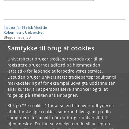
Institut for Klinisk Medicin
Københavns Universitet
Blegdamsvej 3B
2200 København N
Samtykke til brug af cookies
Kontakt:
Institut for Klinisk Medicin
Universitetet bruger tredjepartsprodukter til at
ikm
@
sund
.
ku
.
dk
registrere brugernes adfærd på hjemmesiden
(statistik) for løbende at forbedre vores service.
Desuden bruger universitetet tredjepartsprodukter til
KØBENHAVNS UNIVERSITET
markedsføring af for eksempel udvalgte uddannelser
eller kurser, til at personalisere annoncer og til at
KONTAKT
følge op på effekten af kampagner.
SERVICES
Klik på "Se cookies" for at se en liste over udbyderne
af de forskellige cookies, som kan blive gemt på din
FOR STUDERENDE OG ANSATTE
computer eller mobil, når du bruger universitetets
hjemmeside. Du kan selv vælge om du vil acceptere
JOB OG KARRIERE