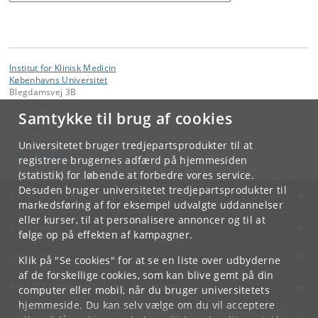
Institut for Klinisk Medicin
Københavns Universitet
Blegdamsvej 3B
2200 København N
Samtykke til brug af cookies
Kontakt:
Institut for Klinisk Medicin
Universitetet bruger tredjepartsprodukter til at
ikm
@
sund
.
ku
.
dk
registrere brugernes adfærd på hjemmesiden
(statistik) for løbende at forbedre vores service.
Desuden bruger universitetet tredjepartsprodukter til
KØBENHAVNS UNIVERSITET
markedsføring af for eksempel udvalgte uddannelser
eller kurser, til at personalisere annoncer og til at
KONTAKT
følge op på effekten af kampagner.
SERVICES
Klik på "Se cookies" for at se en liste over udbyderne
af de forskellige cookies, som kan blive gemt på din
FOR STUDERENDE OG ANSATTE
computer eller mobil, når du bruger universitetets
hjemmeside. Du kan selv vælge om du vil acceptere
JOB OG KARRIERE