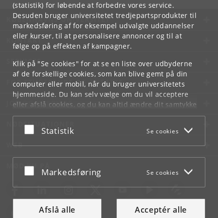
(statistik) for løbende at forbedre vores service.
Desuden bruger universitetet tredjepartsprodukter til
KØBENHAVNS UNIVERSITET
markedsføring af for eksempel udvalgte uddannelser
eller kurser, til at personalisere annoncer og til at
KONTAKT
følge op på effekten af kampagner.
SERVICES
Klik på "Se cookies" for at se en liste over udbyderne
af de forskellige cookies, som kan blive gemt på din
FOR STUDERENDE OG ANSATTE
computer eller mobil, når du bruger universitetets
hjemmeside. Du kan selv vælge om du vil acceptere
JOB OG KARRIERE
eller afslå cookies, og du kan altid ændre dit samtykke
under
Cookie- og privatlivspolitik
som du finder i
NØDSITUATIONER
bunden af hver side.
Acceptér eller afslå
Statistik
Se cookies
Googles privatlivspolitik
WEB
MØD KU PÅ
Acceptér eller afslå
Markedsføring
Se cookies
Afslå alle
Acceptér alle