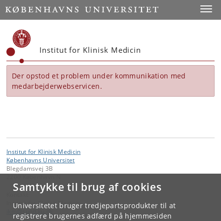
Start
Toggl
Institut for Klinisk Medicin
Der opstod et problem under kommunikation med
medarbejderwebservicen.
Institut for Klinisk Medicin
Københavns Universitet
Blegdamsvej 3B
2200 København N
Samtykke til brug af cookies
Kontakt:
Institut for Klinisk Medicin
Universitetet bruger tredjepartsprodukter til at
ikm
@
sund
.
ku
.
dk
registrere brugernes adfærd på hjemmesiden