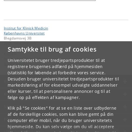
Institut for Klinisk Medicin
Københavns Universitet
Blegdamsvej 3B
2200 København N
Samtykke til brug af cookies
Kontakt:
Institut for Klinisk Medicin
Universitetet bruger tredjepartsprodukter til at
ikm
@
sund
.
ku
.
dk
registrere brugernes adfærd på hjemmesiden
(statistik) for løbende at forbedre vores service.
Desuden bruger universitetet tredjepartsprodukter til
KØBENHAVNS UNIVERSITET
markedsføring af for eksempel udvalgte uddannelser
eller kurser, til at personalisere annoncer og til at
KONTAKT
følge op på effekten af kampagner.
SERVICES
Klik på "Se cookies" for at se en liste over udbyderne
af de forskellige cookies, som kan blive gemt på din
FOR STUDERENDE OG ANSATTE
computer eller mobil, når du bruger universitetets
hjemmeside. Du kan selv vælge om du vil acceptere
JOB OG KARRIERE