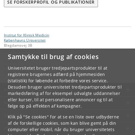
SE FORSKERPROFIL OG PUBLIKATIONER
Institut for Klinisk Medicin
Københavns Universitet
Blegdamsvej 3B
2200 København N
Samtykke til brug af cookies
Kontakt:
Institut for Klinisk Medicin
Universitetet bruger tredjepartsprodukter til at
ikm
@
sund
.
ku
.
dk
registrere brugernes adfærd på hjemmesiden
(statistik) for løbende at forbedre vores service.
Desuden bruger universitetet tredjepartsprodukter til
KØBENHAVNS UNIVERSITET
markedsføring af for eksempel udvalgte uddannelser
eller kurser, til at personalisere annoncer og til at
KONTAKT
følge op på effekten af kampagner.
SERVICES
Klik på "Se cookies" for at se en liste over udbyderne
af de forskellige cookies, som kan blive gemt på din
FOR STUDERENDE OG ANSATTE
computer eller mobil, når du bruger universitetets