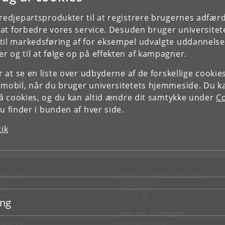
tredjepartsprodukter til at registrere brugernes adfæ
E FORSKERPROFIL OG PUBLIKATIONER
e at forbedre vores service. Desuden bruger universitet
il markedsføring af for eksempel udvalgte uddannelser e
r og til at følge op på effekten af kampagner.
or at se en liste over udbyderne af de forskellige cooki
 mobil, når du bruger universitetets hjemmeside. Du k
slå cookies, og du kan altid ændre dit samtykke under
Co
 finder i bunden af hver side.
tik
NTAKT
FOR STUDERENDE OG
ANSATTE
d vej
KUnet
d en medarbejder
ing
takt KU
JOB OG KARRIERE
RVICES
Ledige stillinger