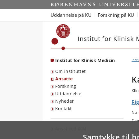
Start
Uddannelse på KU
Forskning på KU
Institut for Klinisk
Institut for Klinisk Medicin
Inst
Om instituttet
K
Ansatte
Forskning
Klin
Uddannelse
Nyheder
Ri
Kontakt
Nor
E-m
Ansat ved IKM
Arb
Samtykke til b
Oft