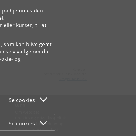
rd på hjemmesiden
et
ller kurser, til at
es, som kan blive gemt
an selv vælge om du
okie- og
Kontakt:
Institut for Klinisk Medicin
ikm
@
sund
.
ku
.
dk
Se cookies
WEB
Om websitet
Cookies og privatlivspolitik
Se cookies
Tilgængelighedserklæring
Informationssikkerhed