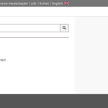
ind en medarbejder
Job
KUnet
English