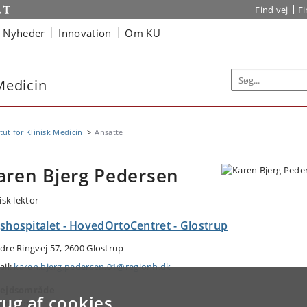
Find vej
F
Nyheder
Innovation
Om KU
 Medicin
itut for Klinisk Medicin
Ansatte
aren Bjerg Pedersen
isk lektor
gshospitalet - HovedOrtoCentret - Glostrup
dre Ringvej 57, 2600 Glostrup
ail:
karen.bjerg.pedersen.01@regionh.dk
ejdsområde
rug af cookies
almologi