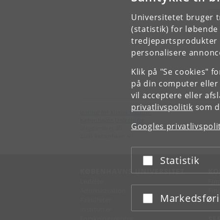
Universitetet bruger 
S
(statistik) for løbend
tredjepartsprodukter t
personalisere annonce
Klik på "Se cookies" f
på din computer eller
vil acceptere eller af
privatlivspolitik
som du
Institut for Klinisk Medicin
Københavns Universitet
Googles privatlivspoli
Blegdamsvej 3B
2200 København N
Statistik
Acceptér eller afslå
KØBENHAVNS UNIVERSITET
KO
Ledelse
Fin
Administration
Fin
Markedsfør
Acceptér eller afslå
Fakulteter
Kon
Institutter
Forskningscentre
SE