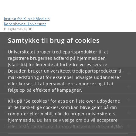
Institut for Klinisk Medicin
Københavns Universitet
Blegdamsvej 3B
2200 København N
Samtykke til brug af cookies
Kontakt:
Institut for Klinisk Medicin
Universitetet bruger tredjepartsprodukter til at
ikm
@
sund
.
ku
.
dk
registrere brugernes adfærd på hjemmesiden
(statistik) for løbende at forbedre vores service.
Desuden bruger universitetet tredjepartsprodukter til
KØBENHAVNS UNIVERSITET
markedsføring af for eksempel udvalgte uddannelser
eller kurser, til at personalisere annoncer og til at
KONTAKT
følge op på effekten af kampagner.
SERVICES
Klik på "Se cookies" for at se en liste over udbyderne
af de forskellige cookies, som kan blive gemt på din
FOR STUDERENDE OG ANSATTE
computer eller mobil, når du bruger universitetets
hjemmeside. Du kan selv vælge om du vil acceptere
JOB OG KARRIERE
eller afslå cookies, og du kan altid ændre dit samtykke
under
Cookie- og privatlivspolitik
som du finder i