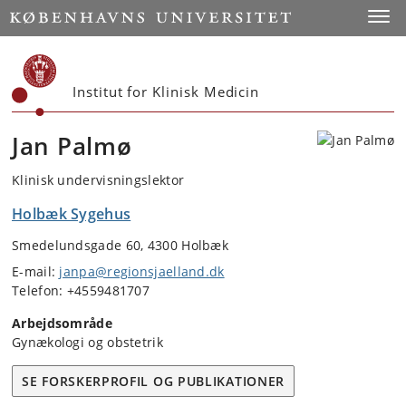
Start
Toggl
Institut for Klinisk Medicin
Jan Palmø
Klinisk undervisningslektor
Holbæk Sygehus
Smedelundsgade 60, 4300 Holbæk
E-mail:
janpa@regionsjaelland.dk
Telefon: +4559481707
Arbejdsområde
Gynækologi og obstetrik
SE FORSKERPROFIL OG PUBLIKATIONER