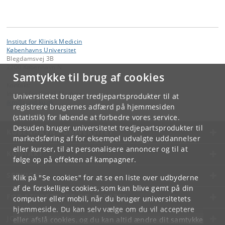
Institut for Klinisk Medicin
Københavns Universitet
Blegdamsvej 3B
2200 København N
Samtykke til brug af cookies
Kontakt:
Institut for Klinisk Medicin
Universitetet bruger tredjepartsprodukter til at
ikm
@
sund
.
ku
.
dk
registrere brugernes adfærd på hjemmesiden
(statistik) for løbende at forbedre vores service.
Desuden bruger universitetet tredjepartsprodukter til
KØBENHAVNS UNIVERSITET
markedsføring af for eksempel udvalgte uddannelser
eller kurser, til at personalisere annoncer og til at
KONTAKT
følge op på effekten af kampagner.
SERVICES
Klik på "Se cookies" for at se en liste over udbyderne
af de forskellige cookies, som kan blive gemt på din
FOR STUDERENDE OG ANSATTE
computer eller mobil, når du bruger universitetets
hjemmeside. Du kan selv vælge om du vil acceptere
JOB OG KARRIERE
eller afslå cookies, og du kan altid ændre dit samtykke