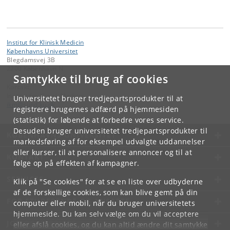
Institut for Klinisk Medicin
Københavns Universitet
Blegdamsvej 3B
2200 København N
Samtykke til brug af cookies
Kontakt:
Institut for Klinisk Medicin
Universitetet bruger tredjepartsprodukter til at
ikm
@
sund
.
ku
.
dk
registrere brugernes adfærd på hjemmesiden
(statistik) for løbende at forbedre vores service.
Desuden bruger universitetet tredjepartsprodukter til
KØBENHAVNS UNIVERSITET
markedsføring af for eksempel udvalgte uddannelser
eller kurser, til at personalisere annoncer og til at
KONTAKT
følge op på effekten af kampagner.
SERVICES
Klik på "Se cookies" for at se en liste over udbyderne
af de forskellige cookies, som kan blive gemt på din
FOR STUDERENDE OG ANSATTE
computer eller mobil, når du bruger universitetets
hjemmeside. Du kan selv vælge om du vil acceptere
JOB OG KARRIERE
eller afslå cookies, og du kan altid ændre dit samtykke