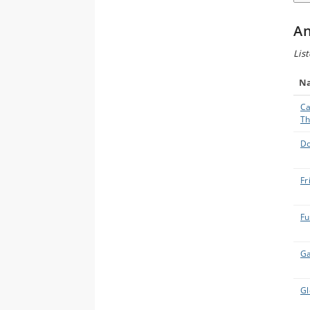
An
List
N
Ca
Th
Do
Fr
Fu
Ga
Gl