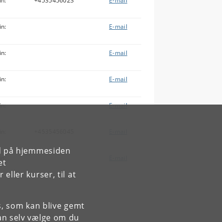
in:
+4535456023
E-mail
in:
E-mail
in:
E-mail
in:
E-mail
in:
E-mail
in:
+4535456045
E-mail
rd på hjemmesiden
in:
E-mail
et
ller kurser, til at
es, som kan blive gemt
an selv vælge om du