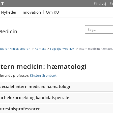
Find vej
F
Nyheder
Innovation
Om KU
 Medicin
itut for Klinisk Medicin
Kontakt
Fagsøjler ved IKM
Intern medicin: hæmato.
ntern medicin: hæmatologi
førende professor:
Kirsten Grønbæk
pecialet intern medicin: hæmatologi
achelorprojekt og kandidatspeciale
ærestolsprofessorer