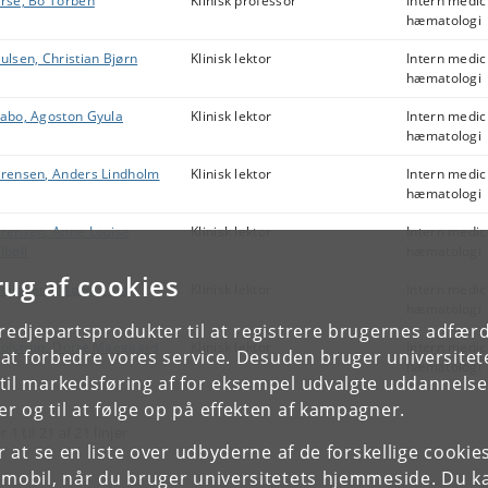
rse, Bo Torben
Klinisk professor
Intern medic
hæmatologi
ulsen, Christian Bjørn
Klinisk lektor
Intern medic
hæmatologi
abo, Agoston Gyula
Klinisk lektor
Intern medic
hæmatologi
rensen, Anders Lindholm
Klinisk lektor
Intern medic
hæmatologi
rensen, Anne Louise
Klinisk lektor
Intern medic
lbøll
hæmatologi
rug af cookies
eilgaard-Mønch, Kim
Klinisk lektor
Intern medic
hæmatologi
tredjepartsprodukter til at registrere brugernes adfæ
olstrup, Dorte Maegaard
Klinisk lektor
Intern medic
e at forbedre vores service. Desuden bruger universitet
hæmatologi
il markedsføring af for eksempel udvalgte uddannelser e
r og til at følge op på effekten af kampagner.
r 1 til 21 af 21 linjer
or at se en liste over udbyderne af de forskellige cooki
 mobil, når du bruger universitetets hjemmeside. Du k