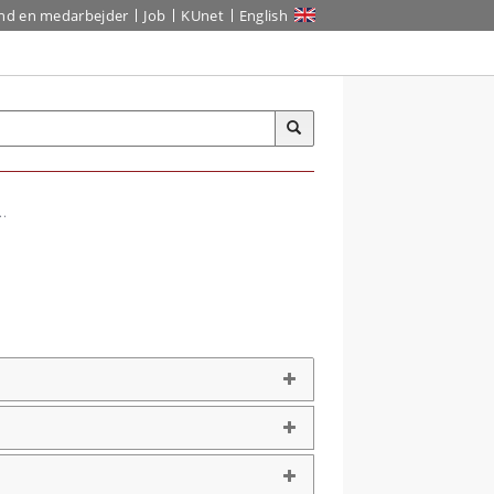
ind en medarbejder
Job
KUnet
English
..