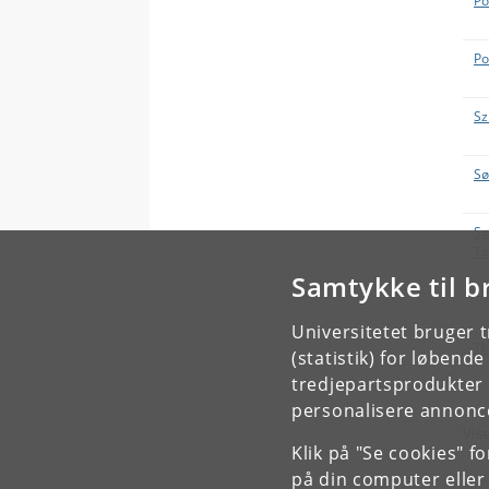
Po
Po
Sz
Sø
Sø
Tø
Samtykke til b
Th
Universitetet bruger 
Th
(statistik) for løbend
tredjepartsprodukter t
personalisere annonce
Vise
Klik på "Se cookies" f
på din computer eller