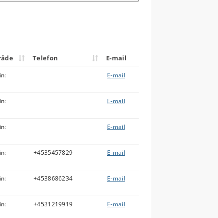
råde
Telefon
E-mail
in:
E-mail
in:
E-mail
in:
E-mail
in:
+4535457829
E-mail
in:
+4538686234
E-mail
in:
+4531219919
E-mail