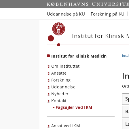
Start
Uddannelse på KU
Forskning på KU
Institut for Klinisk
Institut for Klinisk Medicin
Inst
Om instituttet
Ansatte
I
Forskning
Ord
Uddannelse
Nyheder
S
Kontakt
Fagsøjler ved IKM
B
L
Ansat ved IKM