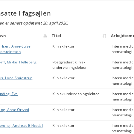
satte i fagsøjlen
en er senest opdateret 20. april 2026.
avn
Titel
Arbejdsom
rlsen, Anne-Luise
Klinisk lektor
Intern medic
orsteinsson
hæmatologi
rff, Mikkel Helleberg
Postgraduat klinisk
Intern medic
undervisningslektor
hæmatologi
iis, Lone Smidstrup
Klinisk lektor
Intern medic
hæmatologi
nding, Eva
Klinisk undervisningslektor
Intern medic
hæmatologi
ng, Anne Ortved
Klinisk lektor
Intern medic
hæmatologi
enthøj, Andreas Birkedal
Klinisk lektor
Intern medic
hæmatologi