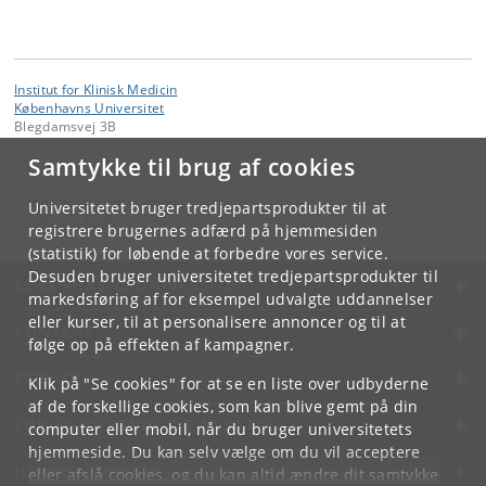
Institut for Klinisk Medicin
Københavns Universitet
Blegdamsvej 3B
2200 København N
Samtykke til brug af cookies
Kontakt:
Institut for Klinisk Medicin
Universitetet bruger tredjepartsprodukter til at
ikm
@
sund
.
ku
.
dk
registrere brugernes adfærd på hjemmesiden
(statistik) for løbende at forbedre vores service.
Desuden bruger universitetet tredjepartsprodukter til
KØBENHAVNS UNIVERSITET
markedsføring af for eksempel udvalgte uddannelser
eller kurser, til at personalisere annoncer og til at
KONTAKT
følge op på effekten af kampagner.
SERVICES
Klik på "Se cookies" for at se en liste over udbyderne
af de forskellige cookies, som kan blive gemt på din
FOR STUDERENDE OG ANSATTE
computer eller mobil, når du bruger universitetets
hjemmeside. Du kan selv vælge om du vil acceptere
JOB OG KARRIERE
eller afslå cookies, og du kan altid ændre dit samtykke