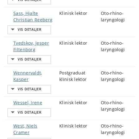
Sass, Hjalte
Klinisk lektor
Oto-rhino-
Christian Reeberg
laryngologi
Tvedskov, Jesper
Klinisk lektor
Oto-rhino-
Filtenborg
laryngologi
Wennervaldt,
Postgraduat
Oto-rhino-
Kasper
klinisk lektor
laryngologi
Wessel, Irene
Klinisk lektor
Oto-rhino-
laryngologi
West, Niels
Klinisk lektor
Oto-rhino-
Cramer
laryngologi