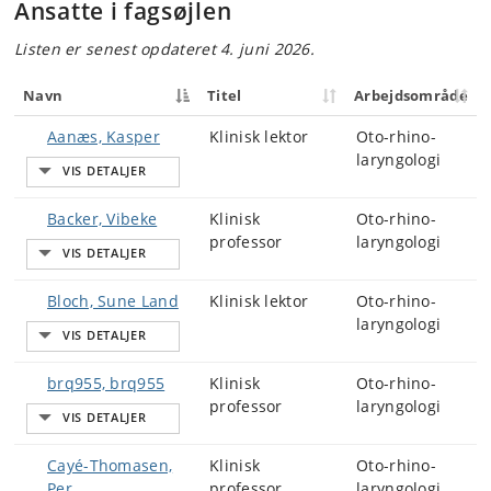
Ansatte i fagsøjlen
Listen er senest opdateret 4. juni 2026.
Navn
Titel
Arbejdsområde
Aanæs, Kasper
Klinisk lektor
Oto-rhino-
laryngologi
Backer, Vibeke
Klinisk
Oto-rhino-
professor
laryngologi
Bloch, Sune Land
Klinisk lektor
Oto-rhino-
laryngologi
brq955, brq955
Klinisk
Oto-rhino-
professor
laryngologi
Cayé-Thomasen,
Klinisk
Oto-rhino-
Per
professor
laryngologi