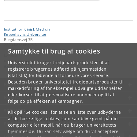
Institut for Klinisk Medicin
Københavns Universitet
Blegdamsvej 3B
2200 København N
Samtykke til brug af cookies
Kontakt:
Institut for Klinisk Medicin
Universitetet bruger tredjepartsprodukter til at
ikm
@
sund
.
ku
.
dk
registrere brugernes adfærd på hjemmesiden
(statistik) for løbende at forbedre vores service.
Desuden bruger universitetet tredjepartsprodukter til
KØBENHAVNS UNIVERSITET
markedsføring af for eksempel udvalgte uddannelser
eller kurser, til at personalisere annoncer og til at
KONTAKT
følge op på effekten af kampagner.
SERVICES
Klik på "Se cookies" for at se en liste over udbyderne
af de forskellige cookies, som kan blive gemt på din
FOR STUDERENDE OG ANSATTE
computer eller mobil, når du bruger universitetets
hjemmeside. Du kan selv vælge om du vil acceptere
JOB OG KARRIERE